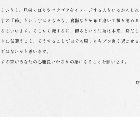
る”というと、見栄っぱりやゴテゴテをイメージする人もいるかもしれ
漢字の「飾」という字はそもそも、食器などを布で磨いて拭き清める
するといいます。そこから発するに、飾るという行為は本来、身だし
なりに気遣うこと、そうすることで自分も周りもキブン良く過ごせる
のではないかと思います。
りすの森があなたの心地良いかざりの巣になることを願います。
店