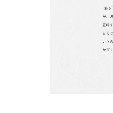
“飾
が、
意味
自分
いう
かざ