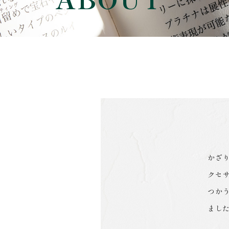
かざ
クセ
つか
まし